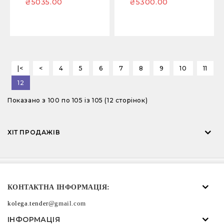
₴5035.00
₴5300.00
|<
<
4
5
6
7
8
9
10
11
12
Показано з 100 по 105 із 105 (12 сторінок)
ХІТ ПРОДАЖІВ
Резаки гильотинного типа (гильотина) EBA и IDEAL
КОНТАКТНА ІНФОРМАЦІЯ:
13.09.2018
kolega.tender
@gmail.com
ІНФОРМАЦІЯ