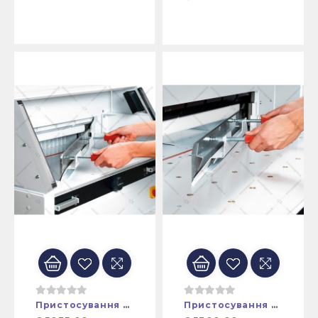
Пристосування Для Заміни (встановлення) Ножа Гільйотини EBA6660
Пристосування Для Заміни (встановлення) Ножа Гільйотини EBA7260