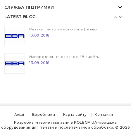
Нагородження ознакою "Blaue Engel"
СЛУЖБА ПІДТРИМКИ
13.09.2018
LATEST BLOG
Резаки гильотинного типа (гильотина) EBA и IDEAL
13.09.2018
Нагородження ознакою "Blaue Engel"
13.09.2018
Резаки гильотинного типа (гильотина) EBA и IDEAL
13.09.2018
Нагородження ознакою "Blaue Engel"
Акції
Виробники
Карта сайту
Контакти
13.09.2018
Розробка інтернет магазинів
KOLEGA UA-продажа
оборудования для печати и послепечатной обработки. © 2026