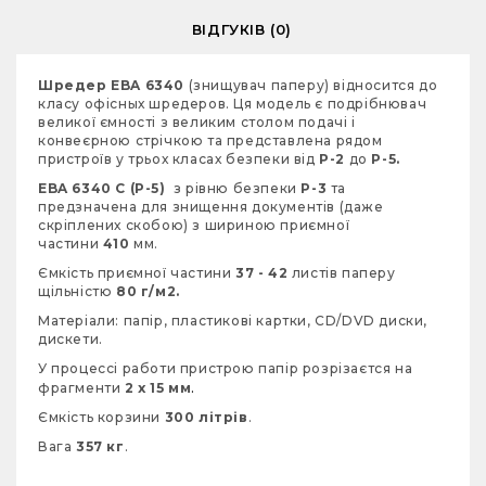
ВІДГУКІВ (0)
Шредер
EBA 6340
(знищувач паперу) відносится до
класу офісных шредеров.
Ця модель є п
одрібнювач
великої ємності з великим столом подачі і
конвеєрною стрічкою та
представлена рядом
пристроїв у трьох класах безпеки від
P-2
до
P-5.
EBA 6340
C (P-5)
з рівню безпеки
P-3
та
предзначена для знищення документів (даже
скріплених скобою) з шириною приємної
частини
410
мм.
Ємкість приємної частини
37
- 42
листів паперу
щільністю
80 г/м2.
Матеріали: папір, пластикові картки,
CD/DVD диски,
дискети.
У процессі работи пристрою папір розрізаєтся на
.
фрагменти
2 х 15
мм
Ємкість корзини
300
літрів
.
Вага
357
кг
.