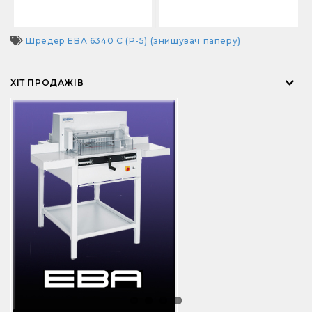
Шредер EBA 6340 C (P-5) (знищувач паперу)
ХІТ ПРОДАЖІВ