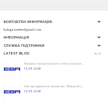
Резаки гильотинного типа (гильотина) EBA и IDEAL
КОНТАКТНА ІНФОРМАЦІЯ:
13.09.2018
kolega.tender
@gmail.com
ІНФОРМАЦІЯ
Нагородження ознакою "Blaue Engel"
СЛУЖБА ПІДТРИМКИ
13.09.2018
LATEST BLOG
Резаки гильотинного типа (гильотина) EBA и IDEAL
13.09.2018
Нагородження ознакою "Blaue Engel"
13.09.2018