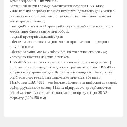
Країна виробник:
Німеччина.
Захисні елементи і заходи забезпечення безпеки
EBA
4855
:
- для порізки оператор повинен натиснути одночасно дві кнопки в
протилежних сторонах панелі, що виключає попадання руки під
ніж в процесі різання;
- передній пластиковий прозорий кожух для робочого простору з
механічним блокуванням при роботі.
- задній прозорий захисний екран.
- безпечна заміна ножа за допомогою оригінального пристрою
знімання ножа;
- безпечна зміна марзану збоку без зняття захисного кожуха;
- замок включення двигуна з ключем.
EBA
4855
поставляється разом зі стендом (столом-підставкою).
Оригінальний стіл-підставка дозволяє розмістити різак
EBA
4855
в будь-якому зручному для Вас місці в приміщенні. Полку в цій
опції дозволяє розмістити допоміжне приладдя або папір.
Гільйотина
EBA
4855
- комфортне рішення для цифрової друкарні,
офісу, друкованого салону і інших підприємств де здійснюється
обробка невеликих тиражів поліграфічної продукції до
SR
А3
формату (320
x
450 мм).