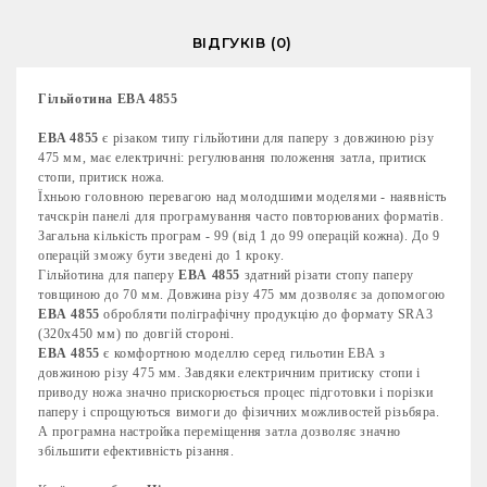
ВІДГУКІВ (0)
Гільйотина EBA 4855
EBA 4855
є різаком типу гільйотини для паперу з довжиною різу
475 мм, має електричні: регулювання положення затла, притиск
стопи, притиск ножа.
Їхньою головною перевагою над молодшими моделями - наявність
тачскрін панелі для програмування часто повторюваних форматів.
Загальна кількість програм - 99 (від 1 до 99 операцій кожна). До 9
операцій зможу бути зведені до 1 кроку.
Гільйотина для паперу
EBA
4855
здатний різати стопу паперу
товщиною до 70 мм. Довжина різу 475 мм дозволяє за допомогою
EBA
4855
обробляти поліграфічну продукцію до формату
SR
А3
(320
x
450 мм) по довгій стороні.
EBA
4855
є комфортною моделлю серед гильотин
EBA
з
довжиною різу 475 мм. Завдяки електричним притиску стопи і
приводу ножа значно прискорюється процес підготовки і порізки
паперу і спрощуються вимоги до фізичних можливостей різьбяра.
А програмна настройка переміщення затла дозволяє значно
збільшити ефективність різання.