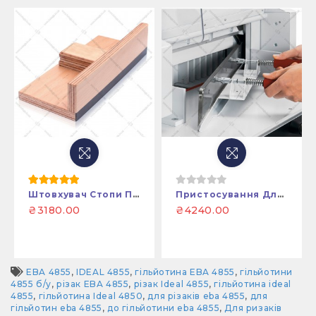
Штовхувач Стопи Паперу До EBA 4700 – 7260
Пристосування Для Заміни (встановлення) Ножа Гільйотини EBA4850
₴3180.00
₴4240.00
EBA 4855
,
IDEAL 4855
,
гільйотина EBA 4855
,
гільйотини
4855 б/у
,
різак EBA 4855
,
різак Ideal 4855
,
гільйотина ideal
4855
,
гільйотина Ideal 4850
,
для різаків eba 4855
,
для
гільйотин eba 4855
,
до гільйотини eba 4855
,
Для ризаків