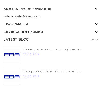
Резаки гильотинного типа (гильотина) EBA и IDEAL
КОНТАКТНА ІНФОРМАЦІЯ:
13.09.2018
kolega.tender
@gmail.com
ІНФОРМАЦІЯ
Нагородження ознакою "Blaue Engel"
СЛУЖБА ПІДТРИМКИ
13.09.2018
LATEST BLOG
Резаки гильотинного типа (гильотина) EBA и IDEAL
13.09.2018
Нагородження ознакою "Blaue Engel"
13.09.2018
Резаки гильотинного типа (гильотина) EBA и IDEAL
13.09.2018