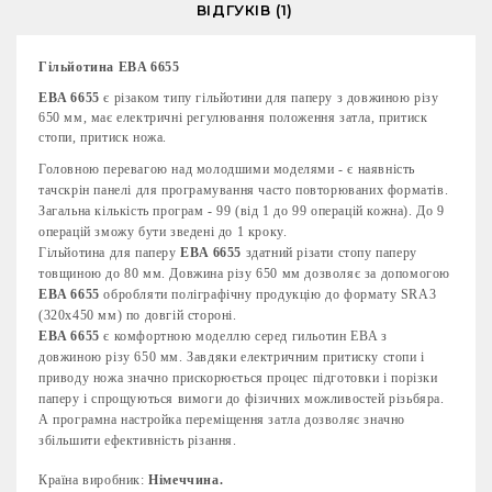
ВІДГУКІВ (1)
Гільйотина EBA 6655
EBA 6655
є різаком типу гільйотини для паперу з довжиною різу
650 мм, має електричні регулювання положення затла, притиск
стопи, притиск ножа.
Головною перевагою над молодшими моделями - є наявність
тачскрін панелі для програмування часто повторюваних форматів.
Загальна кількість програм - 99 (від 1 до 99 операцій кожна). До 9
операцій зможу бути зведені до 1 кроку.
Гільйотина для паперу
EBA 6655
здатний різати стопу паперу
товщиною до 80 мм. Довжина різу 650 мм дозволяє за допомогою
EBA 6655
обробляти поліграфічну продукцію до формату SRА3
(320x450 мм) по довгій стороні.
EBA 6655
є комфортною моделлю серед гильотин EBA з
довжиною різу 650 мм. Завдяки електричним притиску стопи і
приводу ножа значно прискорюється процес підготовки і порізки
паперу і спрощуються вимоги до фізичних можливостей різьбяра.
А програмна настройка переміщення затла дозволяє значно
збільшити ефективність різання.
Країна виробник:
Німеччина.