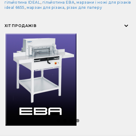
гільйотина IDEAL
,
гільйотина EBA
,
марзани і ножі для різаків
ideal 6655
,
марзан для різака
,
різак для паперу
ХІТ ПРОДАЖІВ