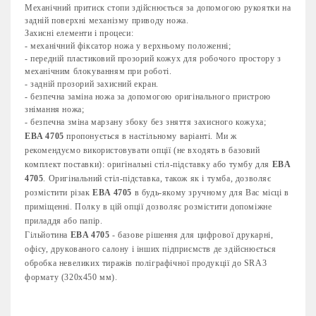
Механічний притиск стопи здійснюється за допомогою рукоятки на
задній поверхні механізму приводу ножа.
Захисні елементи і процеси:
- механічний фіксатор ножа у верхньому положенні;
- передній пластиковий прозорий кожух для робочого простору з
механічним блокуванням при роботі.
- задній прозорий захисний екран.
- безпечна заміна ножа за допомогою оригінального пристрою
знімання ножа;
- безпечна зміна марзану збоку без зняття захисного кожуха;
EBA 4705
пропонується в настільному варіанті. Ми ж
рекомендуємо використовувати опції (не входять в базовий
комплект поставки): оригінальні стіл-підставку або тумбу для
EBA
4705
. Оригінальний стіл-підставка, також як і тумба, дозволяє
розмістити різак
EBA 4705
в будь-якому зручному для Вас місці в
приміщенні. Полку в цій опції дозволяє розмістити допоміжне
приладдя або папір.
Гільйотина
EBA 4705
- базове рішення для цифрової друкарні,
офісу, друкованого салону і інших підприємств де здійснюється
обробка невеликих тиражів поліграфічної продукції до SRА3
формату (320x450 мм).