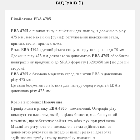
ВІДГУКІВ (1)
Гільйотина EBA 4705
EBA 4705
є різаком типу гільйотини для паперу, з довжиною різу
475 мм, має механічні (ручні): регулювання положення затла,
притиск стопи, притиск ножа.
Різак
EBA 4705
здатний різати стопу паперу товщиною до 70 мм.
Довжина різу 475 мм дозволяє за допомогою
EBA 4705
обробляти
поліграфічну продукцію до SRА3 формату (320x450 мм) по довгій
стороні.
EBA 4705
є базовою моделлю серед гильотин EBA з довжиною
різу 475 мм.
Це сама бюджетна гільйотина для паперу серед моделей EBA з
довжиною різу 475 мм.
Країна виробник:
Німеччина.
Привід ножа в різаку
EBA 4705
- механічний. Операція різу
виконується важелем, який, в цілях безпеки, має блокуючий
механізм, що забезпечує зайнятість обох рук при русі ножа.
Механічне регулювання положення затла здійснюється за
допомогою рукоятки на передній панелі різака і дозволяє
здійснювати грубу і точну настройку положення.