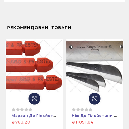
РЕКОМЕНДОВАНІ ТОВАРИ
Марзан До Гільйотини EBA 4705
Ніж До Гільйотини EBA 4705,EBA 4815,EBA 4850,EBA 4860
₴763.20
₴11091.84