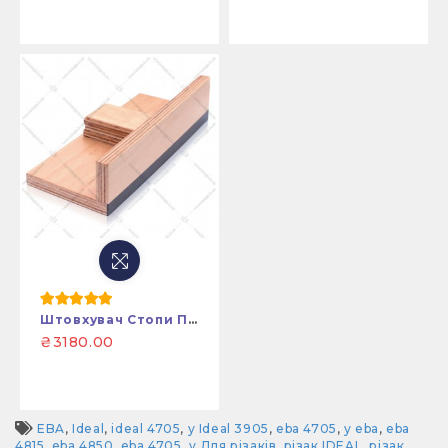
Штовхувач Стопи Паперу До EBA 4700 – 7260
₴3180.00
EBA
,
Ideal
,
ideal 4705
,
у Ideal 3905
,
eba 4705
,
у eba
,
eba
4815
,
eba 4850
,
eba 4705
,
у Для різаків
,
різак IDEAL
,
різак