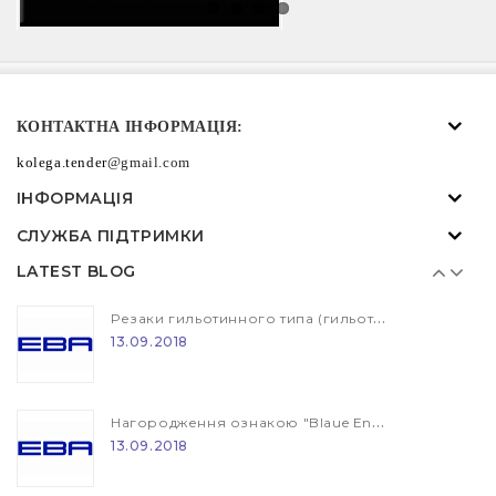
Резаки гильотинного типа (гильотина) EBA и IDEAL
КОНТАКТНА ІНФОРМАЦІЯ:
13.09.2018
kolega.tender
@gmail.com
ІНФОРМАЦІЯ
Нагородження ознакою "Blaue Engel"
СЛУЖБА ПІДТРИМКИ
13.09.2018
LATEST BLOG
Резаки гильотинного типа (гильотина) EBA и IDEAL
13.09.2018
Нагородження ознакою "Blaue Engel"
13.09.2018