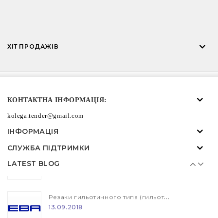
Резаки гильотинного типа (гильотина) EBA и IDEAL
13.09.2018
ХІТ ПРОДАЖІВ
Нагородження ознакою "Blaue Engel"
13.09.2018
Резаки гильотинного типа (гильотина) EBA и IDEAL
КОНТАКТНА ІНФОРМАЦІЯ:
13.09.2018
kolega.tender
@gmail.com
ІНФОРМАЦІЯ
Нагородження ознакою "Blaue Engel"
СЛУЖБА ПІДТРИМКИ
13.09.2018
LATEST BLOG
Резаки гильотинного типа (гильотина) EBA и IDEAL
13.09.2018