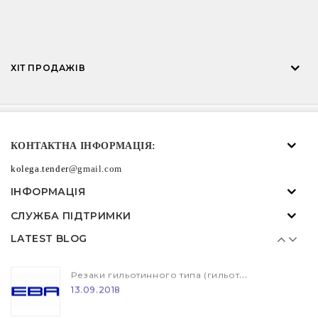
Резаки гильотинного типа (гильотина) EBA и IDEAL
13.09.2018
Нагородження ознакою "Blaue Engel"
ХІТ ПРОДАЖІВ
13.09.2018
Резаки гильотинного типа (гильотина) EBA и IDEAL
КОНТАКТНА ІНФОРМАЦІЯ:
13.09.2018
kolega.tender
@gmail.com
ІНФОРМАЦІЯ
Нагородження ознакою "Blaue Engel"
СЛУЖБА ПІДТРИМКИ
13.09.2018
LATEST BLOG
Резаки гильотинного типа (гильотина) EBA и IDEAL
13.09.2018