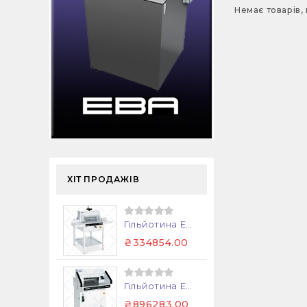
Немає товарів,
ХІТ ПРОДАЖІВ
Гільйотина EBA 4815
₴334854.00
Гільйотина EBA 5560
₴896283.00